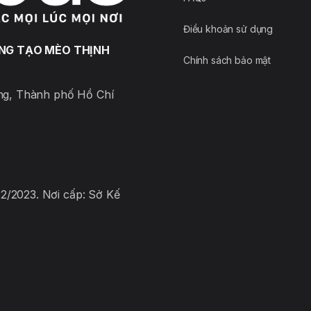
phố Hồ Chí Minh
Mi
Điều khoản sử dụng
ÁNG TẠO MÈO THỊNH
190 Trương Công Định, Phường 14, Quận Tân Bình,
Hồ
Chính sách bảo mật
Thành phố Hồ Chí Minh
Mi
ng, Thành phố Hồ Chí
304 Thạch Lam, Phường Phú Thạnh, Quận Tân Phú,
Hồ
Thành phố Hồ Chí Minh
Mi
008 - 009 Lô E Chung cư Bàu cát 2 Bàu Cát 2, Phường
Hồ
10, Quận Tân Bình, Thành phố Hồ Chí Minh
Mi
/2023. Nơi cấp: Sở Kế
102 Man Thiện, Phường Tăng Nhơn Phú A, Thành phố
Hồ
Thủ Đức, Thành phố Hồ Chí Minh
Mi
11E Hoàng Hoa Thám, Phường 13, Quận Tân Bình,
Hồ
Thành phố Hồ Chí Minh
Mi