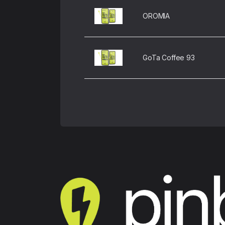
OROMIA
GoTa Coffee 93
The Alley Saigon Hotel
ROVINA COFFEE
Trang Cà Phê
Nhà hàng Bào Ngư Nhất