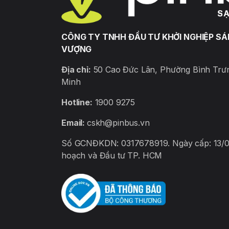
Phẩm
CÔNG TY TNHH ĐẦU TƯ KHỞI NGHIỆP S
NOW COFFEE & TEA
VƯỢNG
Địa chỉ:
50 Cao Đức Lân, Phường Bình Trư
Minh
Ice D Coffee Thạch Lam
Hotline:
1900 9275
Email:
cskh@pinbus.vn
Thảo Mộc Coffee
Số GCNĐKDN: 0317678919. Ngày cấp: 13/02
hoạch và Đầu tư TP. HCM
NEO COFFEE &TEA
MAXRO CAFE