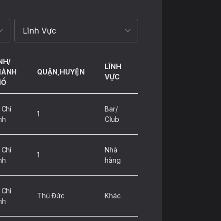
NH/
LĨNH
HÀNH
QUẬN,HUYỆN
VỰC
HỐ
 Chí
Bar/
1
nh
Club
 Chí
Nhà
1
nh
hàng
 Chí
Thủ Đức
Khác
nh