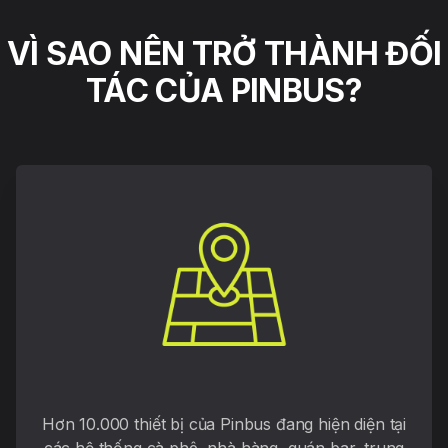
VÌ SAO NÊN TRỞ THÀNH ĐỐI
TÁC CỦA PINBUS?
Hơn 10.000 thiết bị của Pinbus đang hiện diện tại